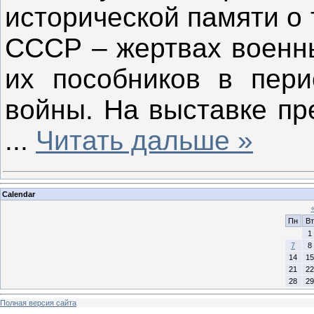
исторической памяти о
СССР – жертвах военны
их пособников в пери
войны.
На выставке пр
...
Читать дальше »
Calendar
Пн
Вт
1
7
8
14
15
21
22
28
29
Полная версия сайта