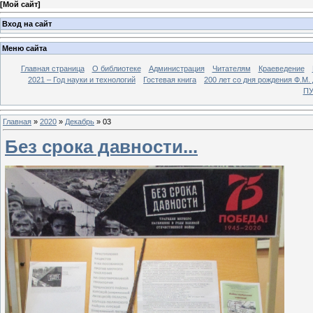
[
Мой сайт
]
Вход на сайт
Меню сайта
Главная страница
О библиотеке
Администрация
Читателям
Краеведение
2021 – Год науки и технологий
Гостевая книга
200 лет со дня рождения Ф.М.
ПУ
Главная
»
2020
»
Декабрь
»
03
Без срока давности...