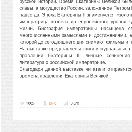
русской истории. Время Екатерины Великой был
славы, а могущество России, заложенное Петром 
навсегда. Эпоха Екатерины II знаменуется «золо
императрица возвела до европейского уровня к
жизни. Биография императрицы насыщена с
многочисленными замыслами и достижениями, а
которой до сегодняшнего дня снимают фильмы и п
На выставке представлены книги и журнальные с
правлении Екатерины II, личные сочинения
литература о российской императрице.
Благодаря данной выставке читатели отправятс
времена правления Екатерины Великой.
1005
bk-t
0.0
/
0