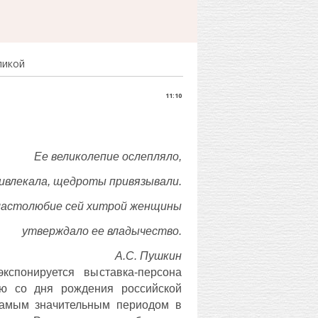
ликой
11:10
Ее великолепие ослепляло,
ивлекала, щедроты привязывали.
ластолюбие сей хитрой женщины
утверждало ее владычество.
А.С. Пушкин
кспонируется выставка-персона
ию со дня рождения российской
самым значительным периодом в