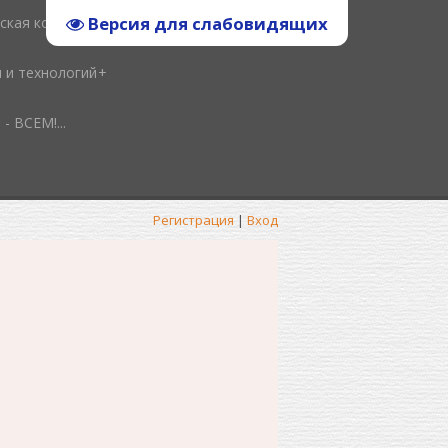
Версия для слабовидящих
ская копилка
и и технологий
ВСЕМ!...
Регистрация
|
Вход