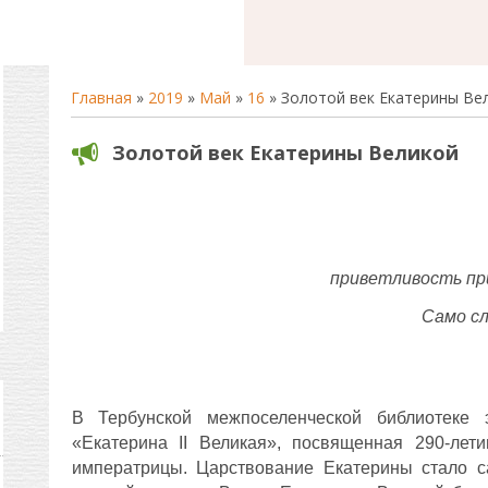
Главная
»
2019
»
Май
»
16
» Золотой век Екатерины Ве
Золотой век Екатерины Великой
приветливость пр
Само с
В Тербунской межпоселенческой библиотеке э
«Екатерина II Великая», посвященная 290-лет
императрицы. Царствование Екатерины стало 