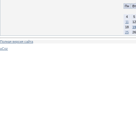
Пн
Вт
4
5
11
12
18
19
25
26
Полная версия сайта
uCoz