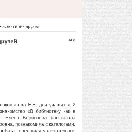
число своих друзей
друзей
12:01
локопытова Е.Б. для учащихся 2
-знакомство «В библиотеку как в
. Елена Борисовна рассказала
троена, познакомила с каталогами,
 ребята совершили увлекательное