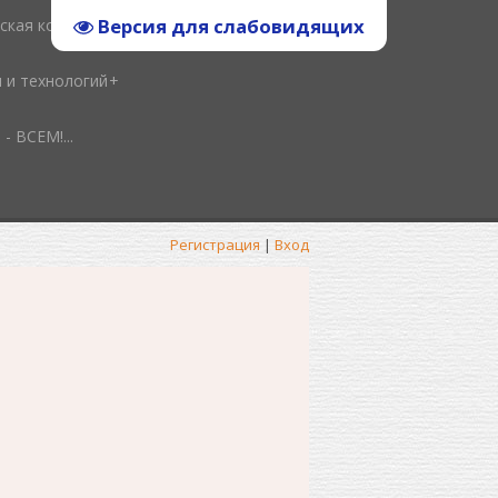
Версия для слабовидящих
ская копилка
и и технологий
ВСЕМ!...
Регистрация
|
Вход