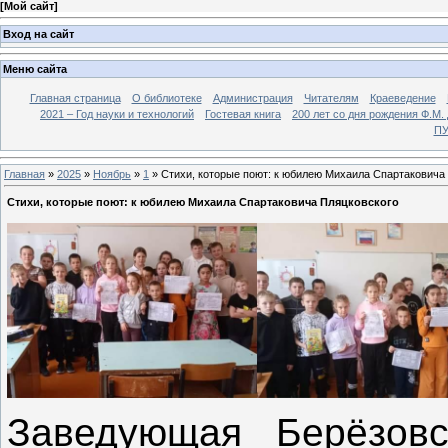
[
Мой сайт
]
Вход на сайт
Меню сайта
Главная страница
О библиотеке
Администрация
Читателям
Краеведение
2021 – Год науки и технологий
Гостевая книга
200 лет со дня рождения Ф.М.
ПУ
Главная
»
2025
»
Ноябрь
»
1
» Стихи, которые поют: к юбилею Михаила Спартаковича
Стихи, которые поют: к юбилею Михаила Спартаковича Пляцковского
Заведующая Берёзовс