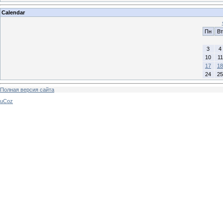
Calendar
Пн
Вт
3
4
10
11
17
18
24
25
Полная версия сайта
uCoz