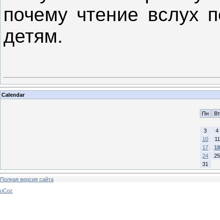
почему чтение вслух п
детям.
Calendar
Пн
Вт
3
4
10
11
17
18
24
25
31
Полная версия сайта
uCoz