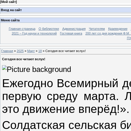
[
Мой сайт
]
Вход на сайт
Меню сайта
Главная страница
О библиотеке
Администрация
Читателям
Краеведение
2021 – Год науки и технологий
Гостевая книга
200 лет со дня рождения Ф.М.
ПУ
Главная
»
2025
»
Март
»
18
» Сегодня все читают вслух!
Сегодня все читают вслух!
Ежегодно Всемирный де
первую среду марта. Л
это движение вперёд!».
Солдатская сельская б