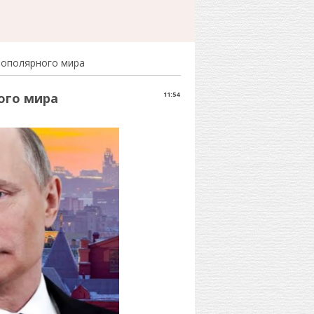
нополярного мира
ого мира
11:54