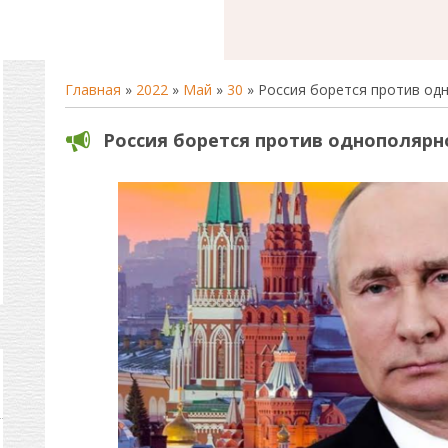
Главная
»
2022
»
Май
»
30
» Россия борется против од
Россия борется против однополярн