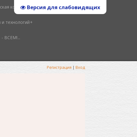
Версия для слабовидящих
ская копилка
и и технологий
ВСЕМ!...
Регистрация
|
Вход