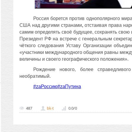
Россия борется против однополярного мир
США над другими странами
,
отстаивая права нар
самим определять своё будущее, сохранять свою и
Президент РФ на встрече с генеральным секрет
чёткого следования Уставу Организации объеди
«участники международного общения равны между
величины и своего географического положения».
Рождение нового, более справедливог
необратимый.
#zаРоссию
#zаПутина
487
bk-t
0.0
/
0