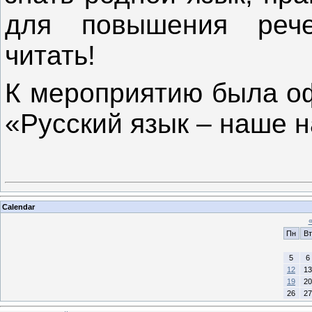
для повышения рече
читать!
К мероприятию была о
«Русский язык – наше 
Calendar
Пн
Вт
5
6
12
13
19
20
26
27