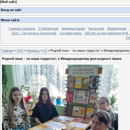
[
Мой сайт
]
Вход на сайт
Меню сайта
Главная страница
О библиотеке
Администрация
Читателям
Краеведение
2021 – Год науки и технологий
Гостевая книга
200 лет со дня рождения Ф.М.
ПУ
Главная
»
2024
»
Февраль
»
23
» Родной язык – ты наша гордость!: к Международному
Родной язык – ты наша гордость!: к Международному дню родного языка