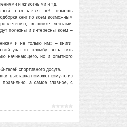
тениями и животными и т.д.
торый называется «В помощь
подборка книг по всем возможным
ероплетению, вышивке лентами,
удут полезны и интересны всем –
никам и не только им» – книги,
свой участок, клумбу, вырастить
ько начинающего, но и опытного
юбителей спортивного досуга.
чная выставка поможет кому-то из
 правильно, а самое главное, с