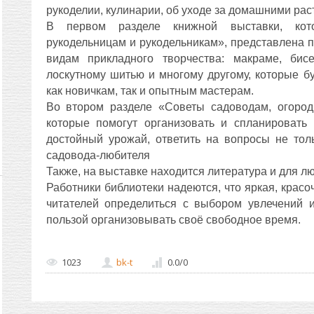
рукоделии, кулинарии, об уходе за домашними рас
В первом разделе книжной выставки, ко
рукодельницам и рукодельникам», представлена 
видам прикладного творчества: макраме, бис
лоскутному шитью и многому другому, которые б
как новичкам, так и опытным мастерам.
Во втором разделе «Советы садоводам, огород
которые помогут организовать и спланировать 
достойный урожай, ответить на вопросы не тол
садовода-любителя
Также, на выставке находится литература и для л
Работники библиотеки надеются, что яркая, красо
читателей определиться с выбором увлечений и
пользой организовывать своё свободное время.
1023
bk-t
0.0
/
0