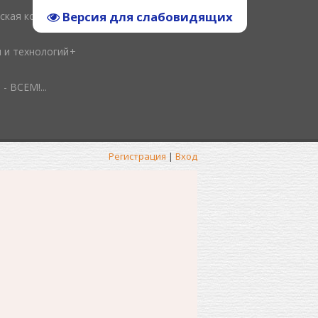
Версия для слабовидящих
ская копилка
и и технологий
ВСЕМ!...
Регистрация
|
Вход