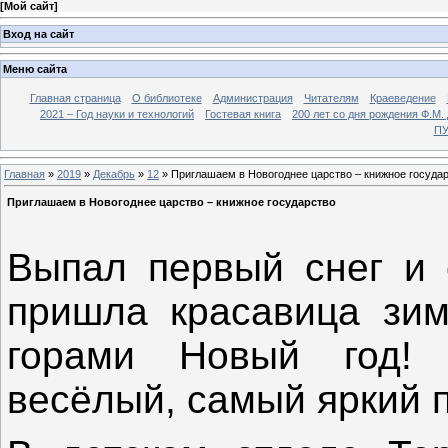
[
Мой сайт
]
Вход на сайт
Меню сайта
Главная страница
О библиотеке
Администрация
Читателям
Краеведение
2021 – Год науки и технологий
Гостевая книга
200 лет со дня рождения Ф.М.
ПУ
Главная
»
2019
»
Декабрь
»
12
» Приглашаем в Новогоднее царство – книжное госуда
Приглашаем в Новогоднее царство – книжное государство
Выпал первый снег и с
пришла красавица зима
горами Новый год!
весёлый, самый яркий 