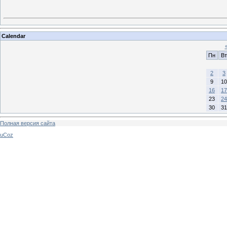
Calendar
Пн
Вт
2
3
9
10
16
17
23
24
30
31
Полная версия сайта
uCoz