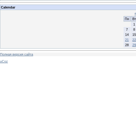
Calendar
Пн
Вт
1
7
8
14
15
21
22
28
29
Полная версия сайта
uCoz