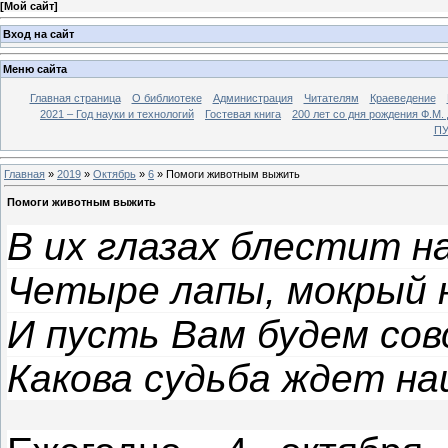
[
Мой сайт
]
Вход на сайт
Меню сайта
Главная страница
О библиотеке
Администрация
Читателям
Краеведение
2021 – Год науки и технологий
Гостевая книга
200 лет со дня рождения Ф.М.
ПУ
Главная
»
2019
»
Октябрь
»
6
» Помоги животным выжить
Помоги животным выжить
В их глазах блестит н
Четыре лапы, мокрый 
И пусть Вам будем совс
Какова судьба ждет на