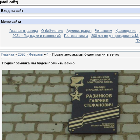
[
Мой сайт
]
Вход на сайт
Меню сайта
Главная страница
О библиотеке
Администрация
Читателям
Краеведение
2021 – Год науки и технологий
Гостевая книга
200 лет со дня рождения Ф.М.
ПУ
Главная
»
2020
»
Февраль
»
4
» Подвиг земляка мы будем помнить вечно
Подвиг земляка мы будем помнить вечно