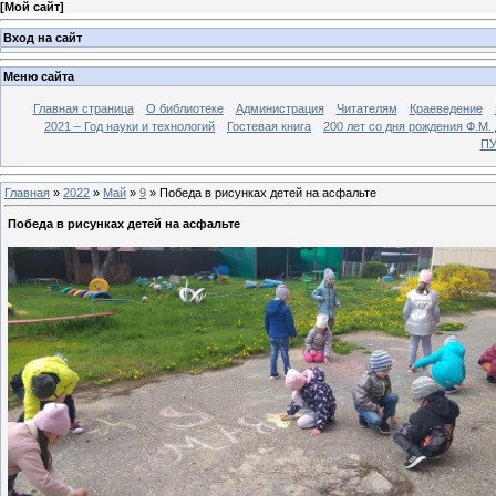
[
Мой сайт
]
Вход на сайт
Меню сайта
Главная страница
О библиотеке
Администрация
Читателям
Краеведение
2021 – Год науки и технологий
Гостевая книга
200 лет со дня рождения Ф.М.
ПУ
Главная
»
2022
»
Май
»
9
» Победа в рисунках детей на асфальте
Победа в рисунках детей на асфальте