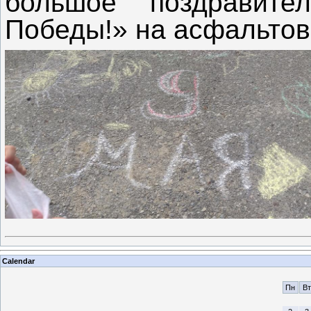
большое поздравит
Победы!» на асфальтов
Calendar
Пн
Вт