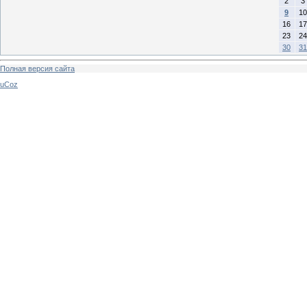
2
3
9
10
16
17
23
24
30
31
Полная версия сайта
uCoz