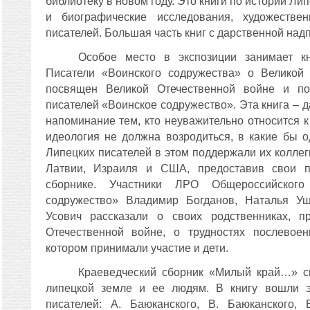
библиотеку в новом году. Это книги по истории Ли
и биографические исследования, художестве
писателей. Большая часть книг с дарственной надп
Особое место в экспозиции занимает к
Писатели «Воинского содружества» о Великой 
посвящен Великой Отечественной войне и по
писателей «Воинское содружество». Эта книга – 
напоминание тем, кто неуважительно относится к
идеология не должна возродиться, в какие бы 
Липецких писателей в этом поддержали их коллег
Латвии, Израиля и США, предоставив свои п
сборнике. Участники ЛРО Общероссийског
содружество» Владимир Богданов, Наталья Уш
Усович рассказали о своих родственниках, 
Отечественной войне, о трудностях послевоен
котором принимали участие и дети.
Краеведческий сборник «Милый край…» с
липецкой земле и ее людям. В книгу вошли эс
писателей: А. Баюканского, В. Баюканского, 