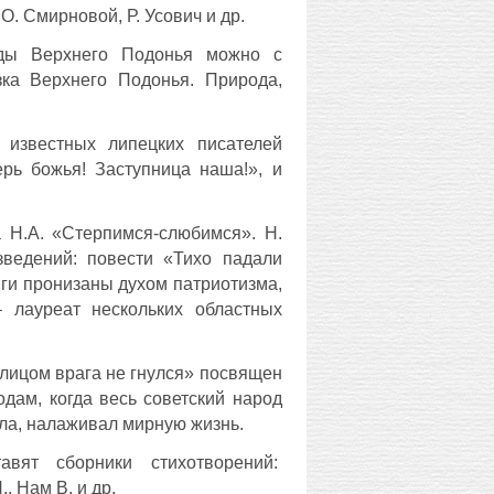
О. Смирновой, Р. Усович и др.
оды Верхнего Подонья можно с
зка Верхнего Подонья. Природа,
 известных липецких писателей
ерь божья! Заступница наша!», и
а Н.А. «Стерпимся-слюбимся».
Н.
зведений: повести «Тихо падали
иги пронизаны духом патриотизма,
 лауреат нескольких областных
 лицом врага не гнулся» посвящен
дам, когда весь советский народ
ла, налаживал мирную жизнь.
авят сборники стихотворений:
, Нам В. и др.