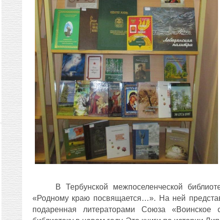
В Тербунской межпоселенческой библиоте
«Родному краю посвящается…».
На ней предста
подаренная литераторами Союза «Воинское 