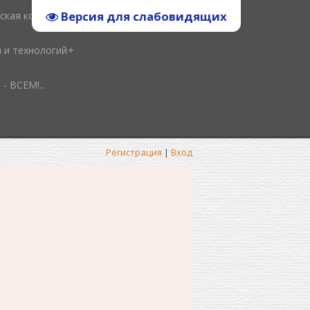
Версия для слабовидящих
ская копилка
и и технологий
ВСЕМ!...
Регистрация
|
Вход