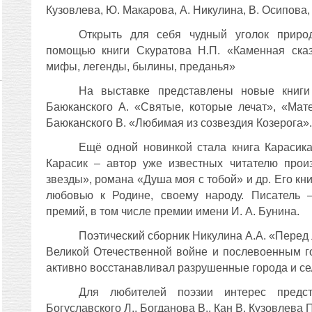
Кузовлева, Ю. Макарова, А. Никулина, В. Осипова, 
Открыть для себя чудный уголок прир
помощью книги
Скуратова Н.П. «Каменная ска
мифы, легенды, былины, преданья»
На выставке представлены новые книги
Баюканского А.
«Святые, которые лечат», «Мат
Баюканского В. «Любимая из созвездия Козерога».
Ещё одной новинкой стала книга
Карасик
Карасик – автор уже известных читателю прои
звезды», романа «Душа моя с тобой» и др. Его кн
любовью к Родине, своему народу. Писатель –
премий, в том числе премии имени И. А. Бунина.
Поэтический сборник Никулина А.А. «Перед
Великой Отечественной войне и послевоенным го
активно восстанавливал разрушенные города и се
Для любителей поэзии интерес предст
Богуславского Л., Богданова В., Кан В, Кузовлева П.