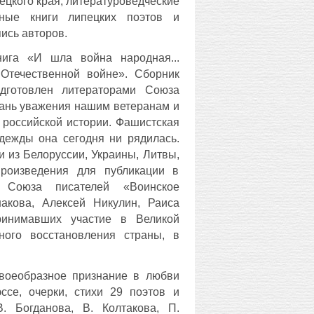
пецкого края, литературоведческие
нные книги липецких поэтов и
ись авторов.
нига «
И шла война народная...
Отечественной войне».
Сборник
дготовлен литераторами Союза
дань уважения нашим ветеранам и
 российской истории. Фашистская
одежды она сегодня ни рядилась.
и из Белоруссии, Украины, Литвы,
роизведения для публикации в
о Союза писателей «Воинское
акова, Алексей Никулин, Раиса
принимавших участие в Великой
ного восстановления страны, в
воеобразное признание в любви
се, очерки, стихи 29 поэтов и
В. Богданова, В. Колтакова, П.