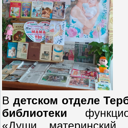
В
детском отделе Тер
библиотеки
функцион
«Души материнский 