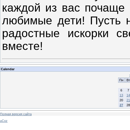
каждой из вас почаще 
любимые дети! Пусть н
радостные искорки св
вместе!
Calendar
Пн
Вт
6
7
13
14
20
21
27
28
Полная версия сайта
uCoz