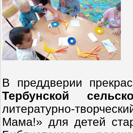
В преддверии прекра
Тербунской сельск
литературно-творчески
Мама!» для детей стар