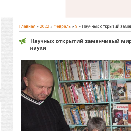
Главная
»
2022
»
Февраль
»
9
» Научных открытий заман
Научных открытий заманчивый мир
науки