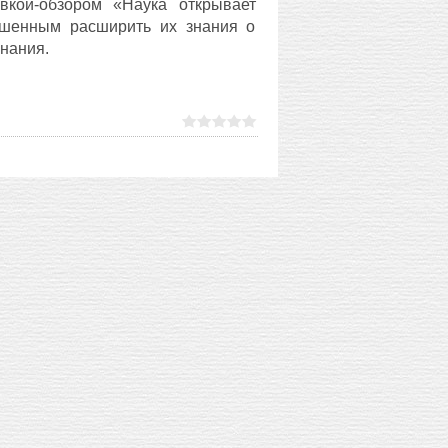
вкой-обзором «Наука открывает
ашенным расширить их знания о
нания.