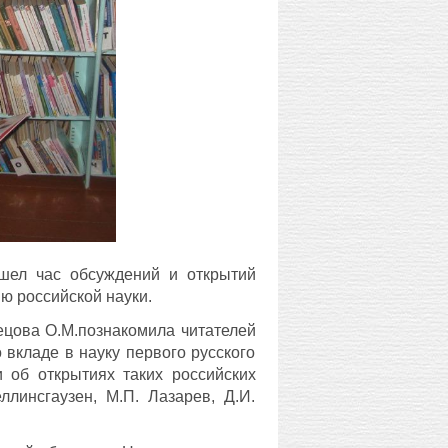
шел час обсуждений и открытий
ю российской науки.
цова О.М.познакомила читателей
 вкладе в науку первого русского
 об открытиях таких российских
ллинсгаузен, М.П. Лазарев, Д.И.