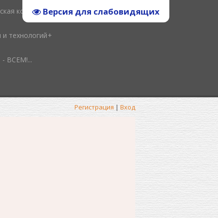
Версия для слабовидящих
ская копилка
и и технологий
ВСЕМ!...
Регистрация
|
Вход