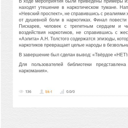
В ходе мероприятия были приведены примеры из 
находят утешение в наркотическом тумане. Нап
«Невский проспект», не справившись с реалиями 
от душевной боли в наркотиках. Финал повести
Пискарев, человек с трепетным сердцем и ч
воздействия наркотиков, не справившись с же
«Аэлита» А.Н. Толстого содержатся эпизоды, кото
наркотиков превращает целые народы в безвольн
В завершение был сделан вывод: «Твёрдое «НЕТ!
Для пользователей библиотеки представлен
наркомания».
136
bk-t
0.0
/
0