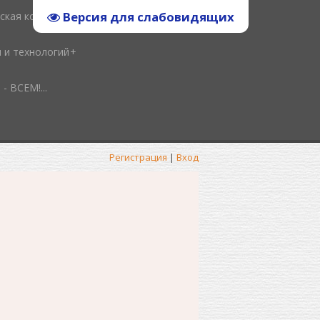
Версия для слабовидящих
ская копилка
и и технологий
ВСЕМ!...
Регистрация
|
Вход