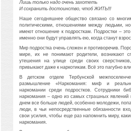
Лишь только надо очень захотеть
И сохранить достоинство, чтоб ЖИТЬ!!!
Наше сегодняшнее общество связано со многим
политическими, отношениями между людьми, но
имеют отношение к подросткам. Подростки – эт
именно они будут управлять ею, когда станут взро
Мир подростка очень сложен и противоречив. Поро
мире, их не понимают родители, возникают 
утешения на улице среди своих сверстников
привыкают даже к наркотикам. Всё это пагубно вли
В детском отделе Тербунской межпоселенче
размышление «Наркомания: миф и реально
наркомании среди подростков. Сотрудники биб
наркомания – одно из самых страшных явлений
днем все больше людей, особенно молодежи, попа
люди, в чьи непосредственные обязанности вхо
свои усилия, чтобы еще раз напомнить миру, как
наркомания.