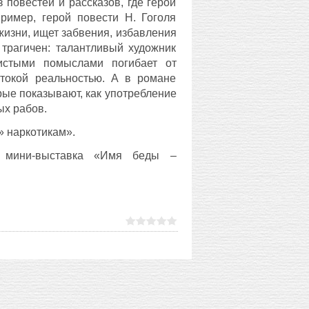
повестей и рассказов, где герои
ример, герой повести Н. Гоголя
жизни, ищет забвения, избавления
 трагичен: талантливый художник
истыми помыслами погибает от
стокой реальностью. А в романе
рые показывают, как употребление
ых рабов.
» наркотикам».
а мини-выставка «Имя беды –