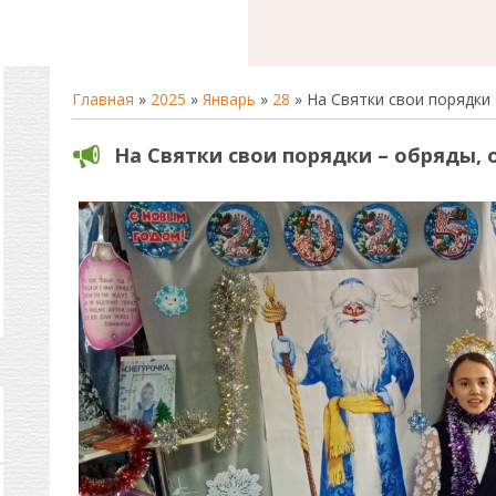
Главная
»
2025
»
Январь
»
28
» На Святки свои порядки 
На Святки свои порядки – обряды, 