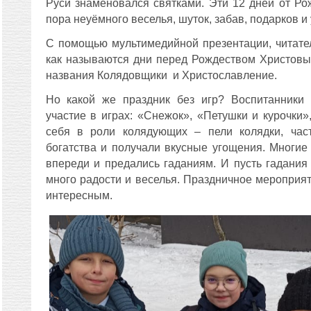
Руси знаменовался святками. Эти 12 дней от Р
пора неуёмного веселья, шуток, забав, подарков и
С помощью мультимедийной презентации, читате
как называются дни перед Рождеством Христовы
названия Колядовщики и Христославление.
Но какой же праздник без игр? Воспитанники 
участие в играх: «Снежок», «Петушки и курочки
себя в роли колядующих – пели колядки, час
богатства и получали вкусные угощения. Многие 
впереди и предались гаданиям. И пусть гадани
много радости и веселья. Праздничное мероприя
интересным.