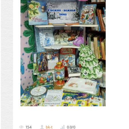
154
bk-t
0.0
/
0