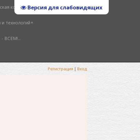
Версия для слабовидящих
ская копилка
и и технологий
ВСЕМ!...
Регистрация
|
Вход