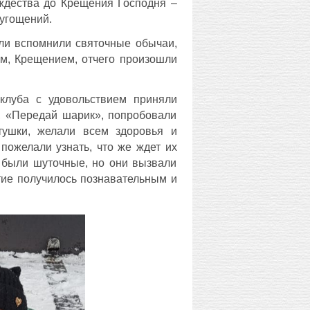
ождества до Крещения Господня –
 угощений.
ли вспомнили святочные обычаи,
м, Крещением, отчего произошли
клуба с удовольствием приняли
», «Передай шарик», попробовали
тушки, желали всем здоровья и
пожелали узнать, что же ждет их
я были шуточные, но они вызвали
тие получилось познавательным и