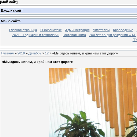
[
Мой сайт
]
Вход на сайт
Меню сайта
Главная страница
О библиотеке
Администрация
Читателям
Краеведение
2021 – Год науки и технологий
Гостевая книга
200 лет со дня рождения Ф.М.
ПУ
Главная
»
2018
»
Декабрь
»
12
» «Мы здесь живем, и край нам этот дорог»
«Мы здесь живем, и край нам этот дорог»