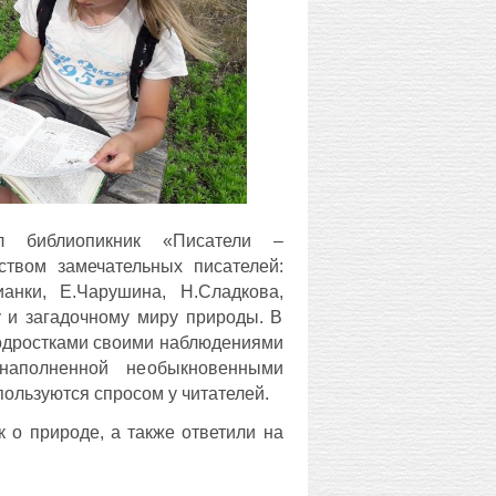
л библиопикник «Писатели –
твом замечательных писателей:
ианки, Е.Чарушина, Н.Сладкова,
у и загадочному миру природы. В
подростками своими наблюдениями
наполненной необыкновенными
пользуются спросом у читателей.
к о природе, а также ответили на