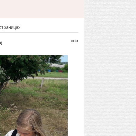
страницах
х
08:33