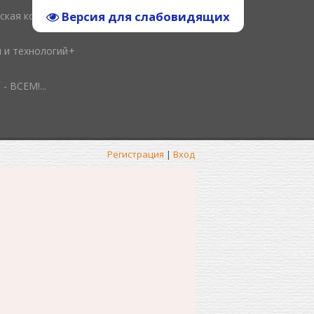
Версия для слабовидящих
ская копилка
и и технологий
ВСЕМ!...
Регистрация
|
Вход