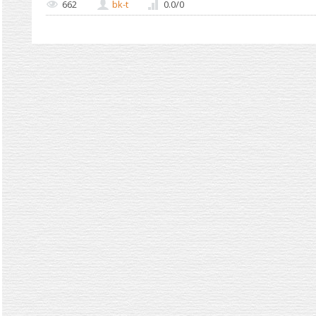
662
bk-t
0.0
/
0