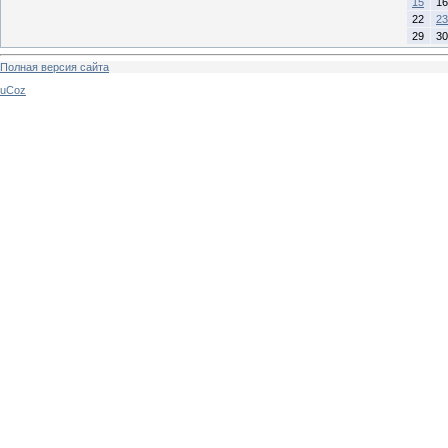
15
16
22
23
29
30
Полная версия сайта
uCoz