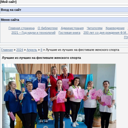
[
Мой сайт
]
Вход на сайт
Меню сайта
Главная страница
О библиотеке
Администрация
Читателям
Краеведение
2021 – Год науки и технологий
Гостевая книга
200 лет со дня рождения Ф.М.
ПУ
Главная
»
2024
»
Апрель
»
8
» Лучшие из лучших на фестивале женского спорта
Лучшие из лучших на фестивале женского спорта