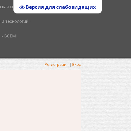
Версия для слабовидящих
ская копилка
и и технологий
ВСЕМ!...
Регистрация
|
Вход