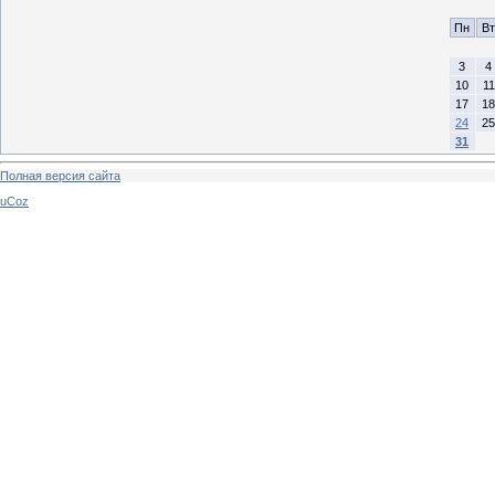
Пн
Вт
3
4
10
11
17
18
24
25
31
Полная версия сайта
uCoz