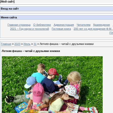
[
Мой сайт
]
Вход на сайт
Меню сайта
Главная страница
О библиотеке
Администрация
Читателям
Краеведение
2021 – Год науки и технологий
Гостевая книга
200 лет со дня рождения Ф.М.
ПУ
Главная
»
2023
»
Июль
»
31
» Летняя фишка – читай с друзьями книжки
Летняя фишка – читай с друзьями книжки