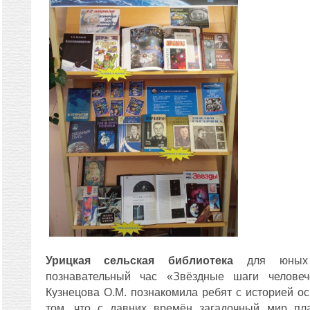
Урицкая сельская библиотека
для юных ч
познавательный час «Звёздные шаги челове
Кузнецова О.М. познакомила ребят с историей ос
том, что с давних времён загадочный мир пла