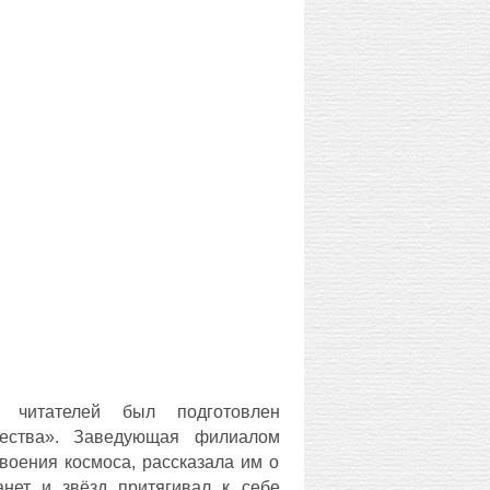
итателей был подготовлен
чества». Заведующая филиалом
воения космоса, рассказала им о
нет и звёзд притягивал к себе