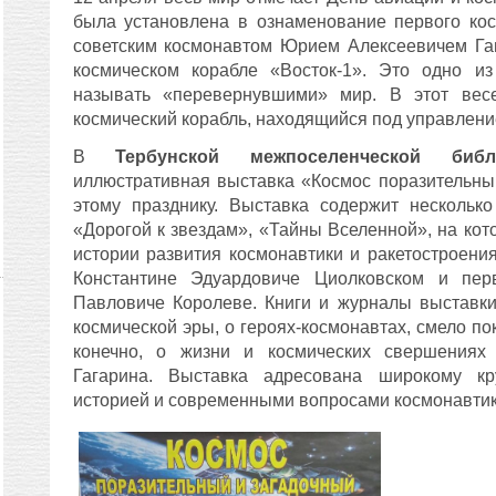
была установлена в ознаменование первого кос
советским космонавтом Юрием Алексеевичем Га
космическом корабле «Восток-1». Это одно из
называть «перевернувшими» мир. В этот вес
космический корабль, находящийся под управление
В
Тербунской межпоселенческой библ
иллюстративная выставка «Космос поразительны
этому празднику. Выставка содержит несколько
«Дорогой к звездам», «Тайны Вселенной», на кот
истории развития космонавтики и ракетостроени
Константине Эдуардовиче Циолковском и пер
Павловиче Королеве. Книги и журналы выставки
космической эры, о героях-космонавтах, смело п
конечно, о жизни и космических свершениях
Гагарина. Выставка адресована широкому кр
историей и современными вопросами космонавтик