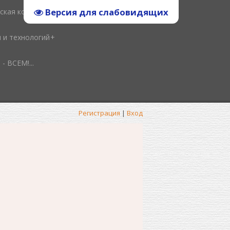
Версия для слабовидящих
ская копилка
и и технологий
ВСЕМ!...
Регистрация
|
Вход