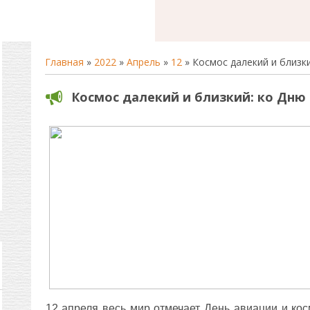
Главная
»
2022
»
Апрель
»
12
» Космос далекий и близк
Космос далекий и близкий: ко Дню
12 апреля весь мир отмечает День авиации и кос