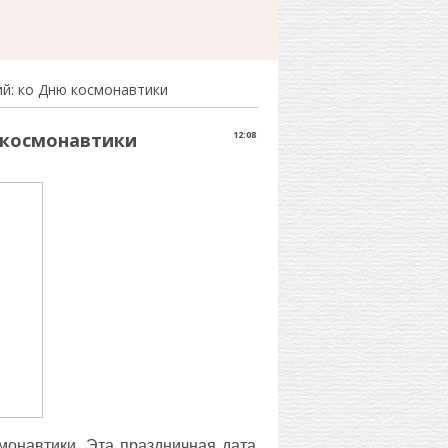
ий: ко Дню космонавтики
 космонавтики
12:08
монавтики. Эта праздничная дата