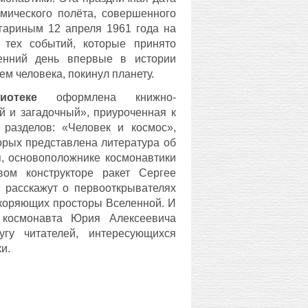
мического полёта, совершенного
гариным 12 апреля 1961 года на
 тех событий, которые принято
енний день впервые в истории
м человека, покинул планету.
иотеке
оформлена книжно-
й и загадочный», приуроченная к
 разделов: «Человек и космос»,
орых представлена литература об
я, основоположнике космонавтики
вом конструкторе ракет Сергее
 расскажут о первооткрывателях
окоряющих просторы Вселенной. И
 космонавта Юрия Алексеевича
угу читателей, интересующихся
и.