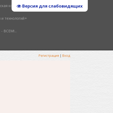
Версия для слабовидящих
ская копилка
и и технологий
ВСЕМ!...
Регистрация
|
Вход