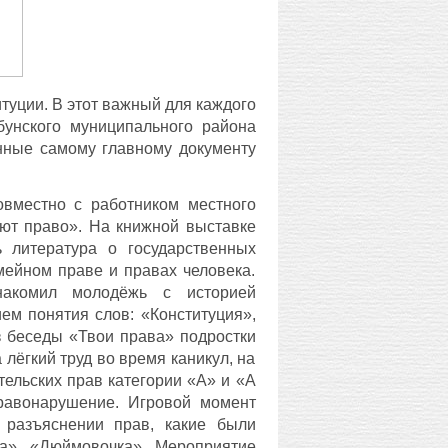
туции. В этот важный для каждого
бунского муниципального района
нные самому главному документу
овместно с работником местного
ют право». На книжной выставке
 литература о государственных
емейном праве и правах человека.
накомил молодёжь с историей
ем понятия слов: «Конституция»,
з беседы «Твои права» подростки
 лёгкий труд во время каникул, на
тельских прав категории «А» и «А
правонарушение. Игровой момент
 разъяснении прав, какие были
ка», «Дюймовочка». Мероприятие