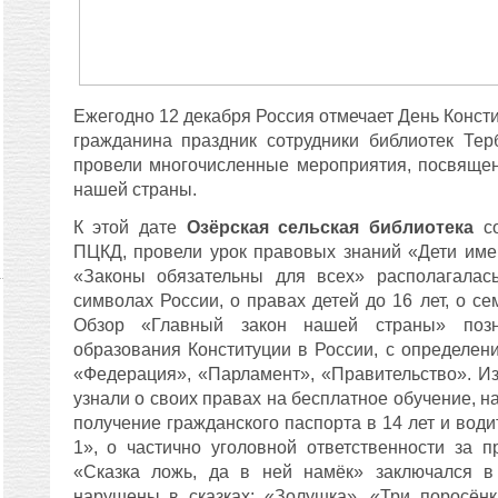
Ежегодно 12 декабря Россия отмечает День Консти
гражданина праздник сотрудники библиотек Тер
провели многочисленные мероприятия, посвяще
нашей страны.
К этой дате
Озёрская сельская библиотека
с
ПЦКД, провели урок правовых знаний «Дети име
«Законы обязательны для всех» располагалась
символах России, о правах детей до 16 лет, о с
Обзор «Главный закон нашей страны» поз
образования Конституции в России, с определени
«Федерация», «Парламент», «Правительство». И
узнали о своих правах на бесплатное обучение, на
получение гражданского паспорта в 14 лет и води
1», о частично уголовной ответственности за 
«Сказка ложь, да в ней намёк» заключался в
нарушены в сказках: «Золушка», «Три поросён