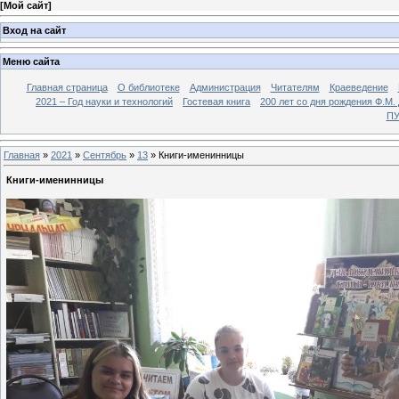
[
Мой сайт
]
Вход на сайт
Меню сайта
Главная страница
О библиотеке
Администрация
Читателям
Краеведение
2021 – Год науки и технологий
Гостевая книга
200 лет со дня рождения Ф.М.
ПУ
Главная
»
2021
»
Сентябрь
»
13
» Книги-именинницы
Книги-именинницы