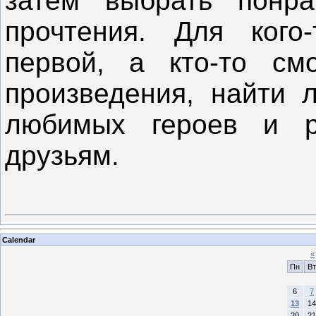
затем выбрать понр
прочтения. Для кого
первой, а кто-то см
произведения, найти 
любимых героев и р
друзьям.
Calendar
«
Пн
Вт
6
7
13
14
20
21