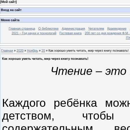
[
Мой сайт
]
Вход на сайт
Меню сайта
Главная страница
О библиотеке
Администрация
Читателям
Краеведение
2021 – Год науки и технологий
Гостевая книга
200 лет со дня рождения Ф.М.
ПУ
Главная
»
2020
»
Ноябрь
»
20
» Как хорошо уметь читать, мир через книгу познавать!
Как хорошо уметь читать, мир через книгу познавать!
Чтение – это 
Каждого ребёнка мож
детством, чтоб
содержательным, в