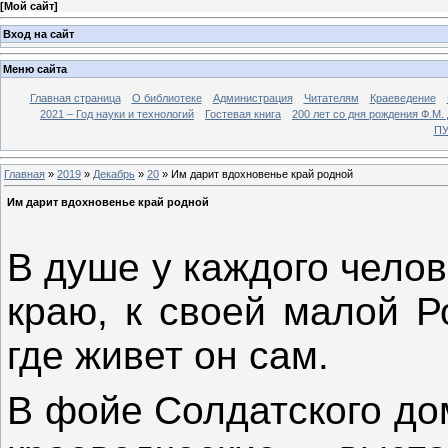
[
Мой сайт
]
Вход на сайт
Меню сайта
Главная страница
О библиотеке
Администрация
Читателям
Краеведение
2021 – Год науки и технологий
Гостевая книга
200 лет со дня рождения Ф.М.
ПУ
Главная
»
2019
»
Декабрь
»
20
» Им дарит вдохновенье край родной
Им дарит вдохновенье край родной
В душе у каждого чело
краю, к своей малой Р
где живет он сам.
В фойе Солдатского до