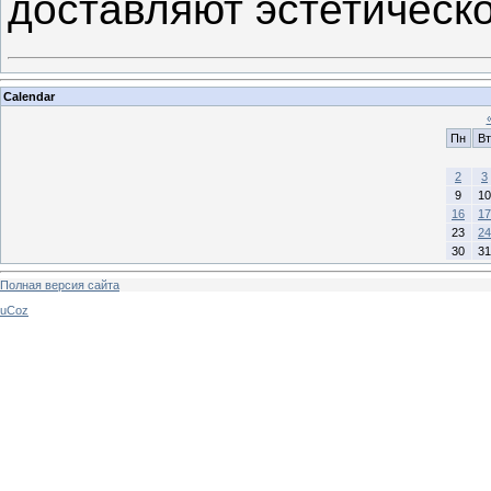
доставляют эстетическ
Calendar
Пн
Вт
2
3
9
10
16
17
23
24
30
31
Полная версия сайта
uCoz