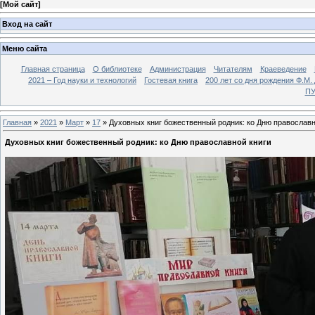
[
Мой сайт
]
Вход на сайт
Меню сайта
Главная страница
О библиотеке
Администрация
Читателям
Краеведение
2021 – Год науки и технологий
Гостевая книга
200 лет со дня рождения Ф.М.
ПУ
Главная
»
2021
»
Март
»
17
» Духовных книг божественный родник: ко Дню православн
Духовных книг божественный родник: ко Дню православной книги