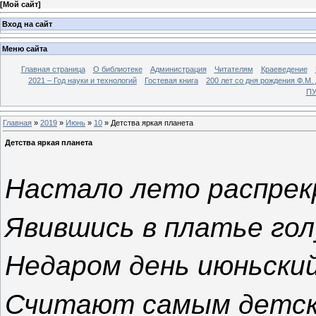
[
Мой сайт
]
Вход на сайт
Меню сайта
Главная страница
О библиотеке
Администрация
Читателям
Краеведение
2021 – Год науки и технологий
Гостевая книга
200 лет со дня рождения Ф.М.
ПУ
Главная
»
2019
»
Июнь
»
10
» Детства яркая планета
Детства яркая планета
Настало лето распрек
Явившись в платье го
Недаром день июньски
Считают самым детск