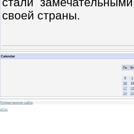
стали замечательными
своей страны.
Calendar
Пн
Вт
3
4
10
11
17
18
24
25
Полная версия сайта
uCoz