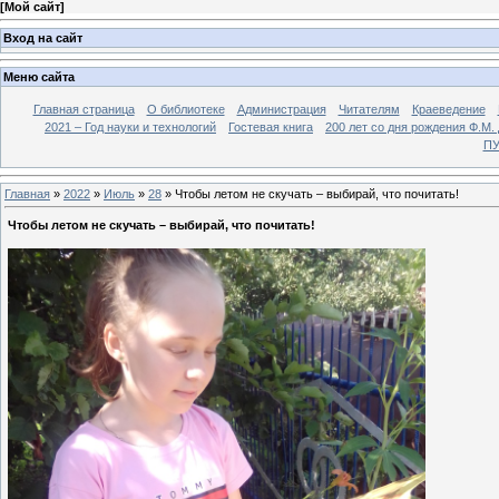
[
Мой сайт
]
Вход на сайт
Меню сайта
Главная страница
О библиотеке
Администрация
Читателям
Краеведение
2021 – Год науки и технологий
Гостевая книга
200 лет со дня рождения Ф.М.
ПУ
Главная
»
2022
»
Июль
»
28
» Чтобы летом не скучать – выбирай, что почитать!
Чтобы летом не скучать – выбирай, что почитать!