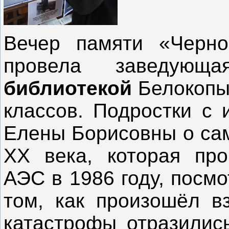
Вечер памяти «Черно
провела заведую
библиотекой
Белокопы
классов. Подростки с 
Елены Борисовны о са
ХХ века, которая пр
АЭС в 1986 году, посм
том, как произошёл вз
катастрофы отразилис