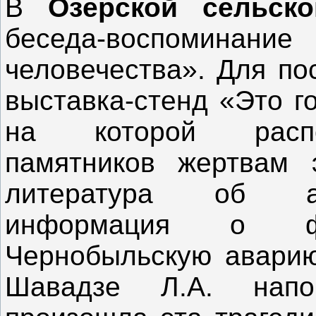
В
Озёрской сельско
беседа-воспомина
человечества». Для по
выставка-стенд «Это г
на которой распо
памятников жертвам э
литература об ат
информация о ф
Чернобыльскую аварию
Шавадзе Л.А. напо