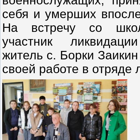
военнослужащих, при
себя и умерших впосле
На встречу со шко
участник ликвидаци
житель с. Борки Заики
своей работе в отряде 