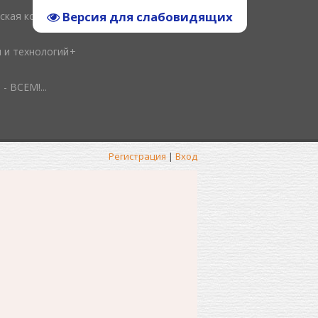
Версия для слабовидящих
ская копилка
и и технологий
ВСЕМ!...
Регистрация
|
Вход