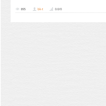
895
bk-t
0.0
/
0