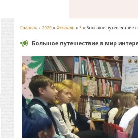
Главная
»
2020
»
Февраль
»
3
» Большое путешествие в
Большое путешествие в мир интере