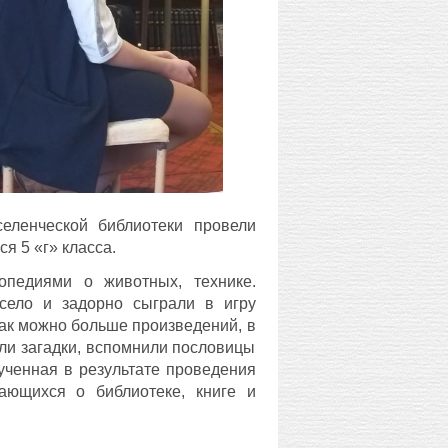
селенческой библиотеки провели
я 5 «г» класса.
опедиями о животных, технике.
есело и задорно сыграли в игру
 как можно больше произведений, в
али загадки, вспомнили пословицы
лученная в результате проведения
чающихся о библиотеке, книге и