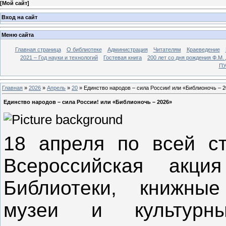
[
Мой сайт
]
Вход на сайт
Меню сайта
Главная страница
О библиотеке
Администрация
Читателям
Краеведение
2021 – Год науки и технологий
Гостевая книга
200 лет со дня рождения Ф.М.
ПУ
Главная
»
2026
»
Апрель
»
20
» Единство народов – сила России! или «Библионочь – 
Единство народов – сила России! или «Библионочь – 2026»
18 апреля по всей с
Всероссийская акци
Библиотеки, книжные
музеи и культурн