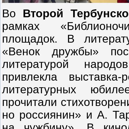
Во
Второй Тербунско
рамках «Библионоч
площадок. В литерату
«Венок дружбы» пос
литературой народ
привлекла выставка-
литературных юбиле
прочитали стихотворен
но россиянин» и А. Та
на чужбину». В кино