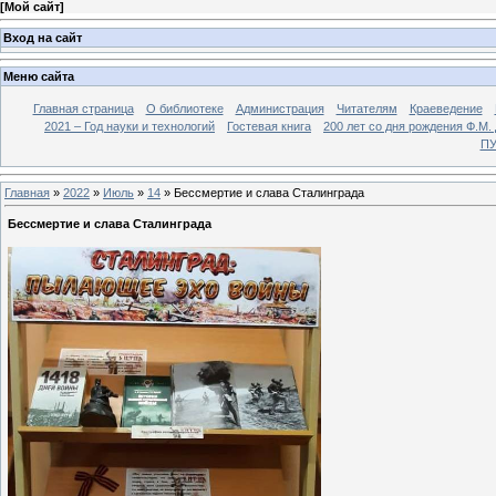
[
Мой сайт
]
Вход на сайт
Меню сайта
Главная страница
О библиотеке
Администрация
Читателям
Краеведение
2021 – Год науки и технологий
Гостевая книга
200 лет со дня рождения Ф.М.
ПУ
Главная
»
2022
»
Июль
»
14
» Бессмертие и слава Сталинграда
Бессмертие и слава Сталинграда