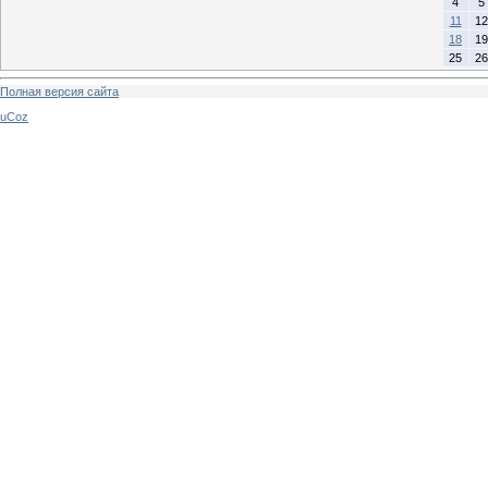
4
5
11
12
18
19
25
26
Полная версия сайта
uCoz