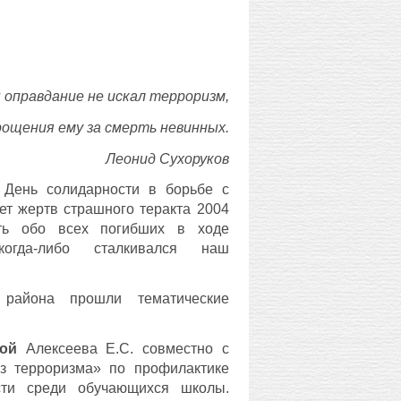
 оправдание не искал терроризм,
ощения ему за смерть невинных.
Леонид Сухоруков
 День солидарности в борьбе с
ет жертв страшного теракта 2004
ть обо всех погибших в ходе
когда-либо сталкивался наш
 района прошли тематические
кой
Алексеева Е.С. совместно с
 терроризма» по профилактике
ости среди обучающихся школы.