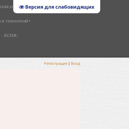
Версия для слабовидящих
ская копилка
и и технологий
ВСЕМ!...
Регистрация
|
Вход