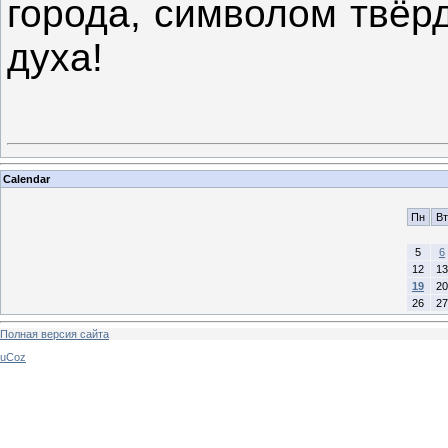
города, символом твёр
духа!
Calendar
Пн
Вт
5
6
12
13
19
20
26
27
Полная версия сайта
uCoz