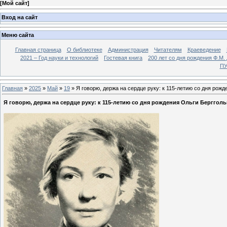
[
Мой сайт
]
Вход на сайт
Меню сайта
Главная страница
О библиотеке
Администрация
Читателям
Краеведение
2021 – Год науки и технологий
Гостевая книга
200 лет со дня рождения Ф.М.
ПУ
Главная
»
2025
»
Май
»
19
» Я говорю, держа на сердце руку: к 115-летию со дня рожд
Я говорю, держа на сердце руку: к 115-летию со дня рождения Ольги Берггол