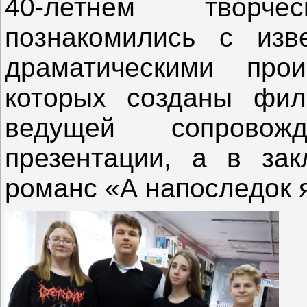
40-летнем творч
познакомились с изв
драматическими про
которых созданы фил
ведущей сопровож
презентации, а в зак
романс «А напоследок я