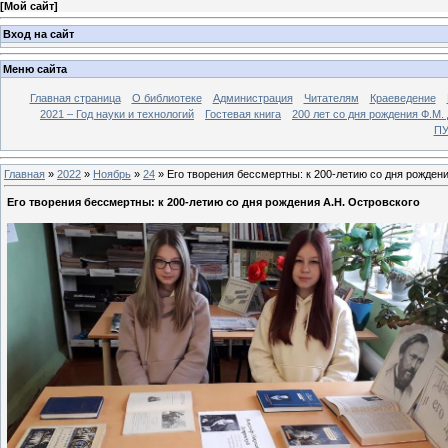
[
Мой сайт
]
Вход на сайт
Меню сайта
Главная страница
О библиотеке
Администрация
Читателям
Краеведение
2021 – Год науки и технологий
Гостевая книга
200 лет со дня рождения Ф.М.
ПУ
Главная
»
2022
»
Ноябрь
»
24
» Его творения бессмертны: к 200-летию со дня рождени
Его творения бессмертны: к 200-летию со дня рождения А.Н. Островского