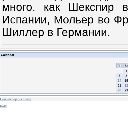
много, как Шекспир 
Испании, Мольер во Фр
Шиллер в Германии.
Calendar
Пн
Вт
1
7
8
14
15
21
22
28
29
Полная версия сайта
uCoz